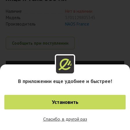
Наличие
Нет в наличии
Модель
3701129805343
Производитель
NAOS France
Сообщить при поступлении
Наличие в городах
В приложении еще удобнее и быстрее!
Установить
Спасибо, в другой раз
0